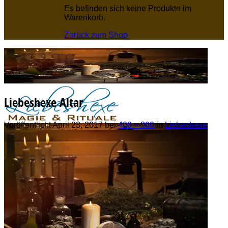
Es befinden sich keine Produkte im
Warenkorb.
Zurück zum Shop
Liebeshexe Altar
Veröffentlicht
April 23, 2017
bei
400 × 300
in
Liebeshexe
Liebeszauber
Partnerrückführung
Partnerzusammenführung
Trennungszauber
Wahre Liebe und Seelenpartnerschaft