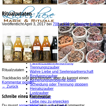
Ritualzutaten
Veröffentlicht
April 3, 2017
bei
700 × 156
in
Magierin Lakya
Liebeszauber
Partnerrückführung
Partnerzusammenführung
Trennungszauber
Ritualzutaten
Wahre Liebe und Seelenpartnerschaft
Bindungszauber
Trackbacks sind geschlossen, aber du kannst einen
Beziehungsprobleme lösen
Kommentar posten
.
Scheidung oder Trennung stoppen
←
Zurück
Heiratszauber
Lustzauber
Schreibe einen Kommentar
Treuezauber
Liebe neu zu erwecken
Du musst
angemeldet
sein, um einen Kommentar
Verstärkung der Liebe